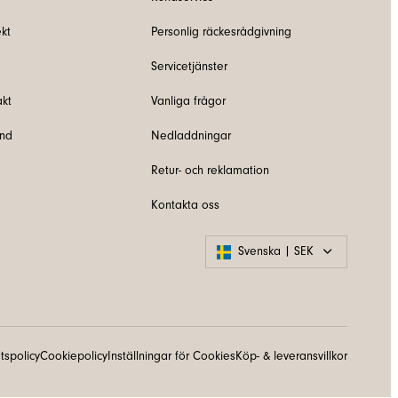
kt
Personlig räckesrådgivning
Servicetjänster
akt
Vanliga frågor
und
Nedladdningar
Retur- och reklamation
Kontakta oss
Svenska | SEK
etspolicy
Cookiepolicy
Inställningar för Cookies
Köp- & leveransvillkor