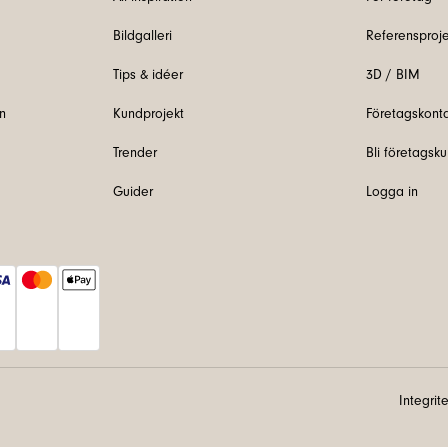
Bildgalleri
Referensproje
Tips & idéer
3D / BIM
n
Kundprojekt
Företagskont
Trender
Bli företagsk
Guider
Logga in
Integrit