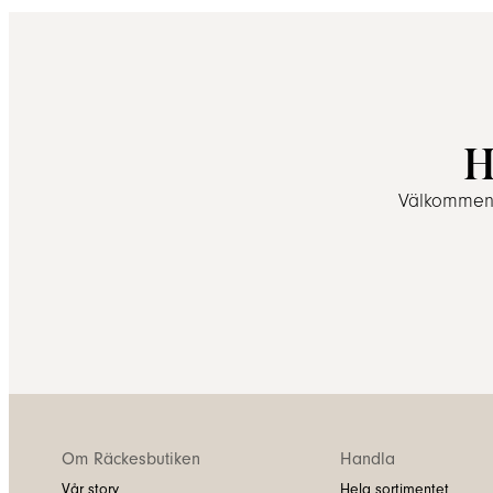
H
Välkommen a
Om Räckesbutiken
Handla
Vår story
Hela sortimentet