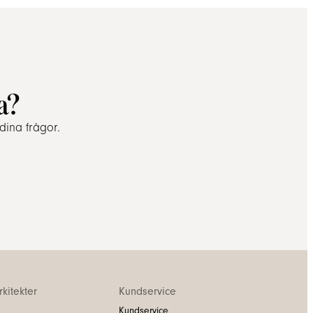
a?
dina frågor.
kitekter
Kundservice
Kundservice