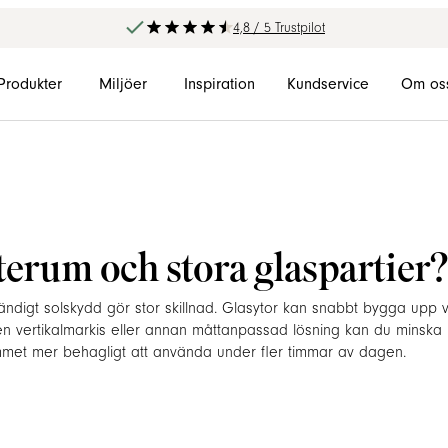
4,8 / 5 Trustpilot
Produkter
Miljöer
Inspiration
Kundservice
Om os
terum och stora glaspartier?
tvändigt solskydd gör stor skillnad. Glasytor kan snabbt bygga upp
 en vertikalmarkis eller annan måttanpassad lösning kan du minska
mmet mer behagligt att använda under fler timmar av dagen.