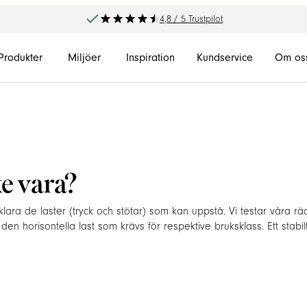
4,8 / 5 Trustpilot
Produkter
Miljöer
Inspiration
Kundservice
Om os
ke vara?
klara de laster (tryck och stötar) som kan uppstå. Vi testar våra rä
 den horisontella last som krävs för respektive bruksklass. Ett stabil