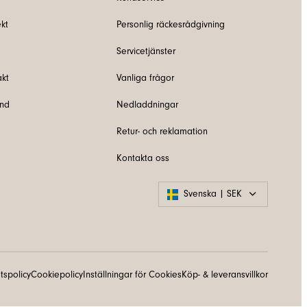
kt
Personlig räckesrådgivning
Servicetjänster
akt
Vanliga frågor
und
Nedladdningar
Retur- och reklamation
Kontakta oss
Svenska | SEK
etspolicy
Cookiepolicy
Inställningar för Cookies
Köp- & leveransvillkor