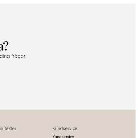
a?
dina frågor.
kitekter
Kundservice
Kundservice