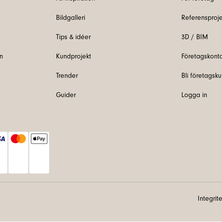
Bildgalleri
Referensproje
Tips & idéer
3D / BIM
n
Kundprojekt
Företagskont
Trender
Bli företagsk
Guider
Logga in
Integrit