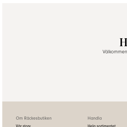
H
Välkommen a
Om Räckesbutiken
Handla
Vår story
Hela sortimentet