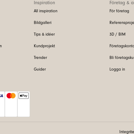
Inspiration
Företag & ar
All inspiration
För företag
Bildgalleri
Referensproje
Tips & idéer
3D / BIM
n
Kundprojekt
Företagskont
Trender
Bli företagsk
Guider
Logga in
Integrit