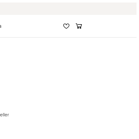
Fri frakt i hela Sverige
s
eller