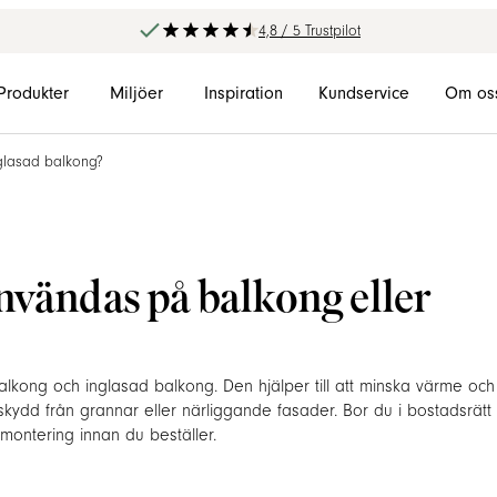
4,8 / 5 Trustpilot
Produkter
Miljöer
Inspiration
Kundservice
Om os
nglasad balkong?
nvändas på balkong eller
alkong och inglasad balkong. Den hjälper till att minska värme och
skydd från grannar eller närliggande fasader. Bor du i bostadsrätt 
dmontering innan du beställer.