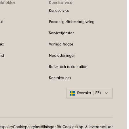
kitekter
Kundservice
Kundservice
kt
Personlig räckesrådgivning
Servicetjänster
akt
Vanliga frågor
und
Nedladdningar
Retur- och reklamation
Kontakta oss
Svenska | SEK
etspolicy
Cookiepolicy
Inställningar för Cookies
Köp- & leveransvillkor