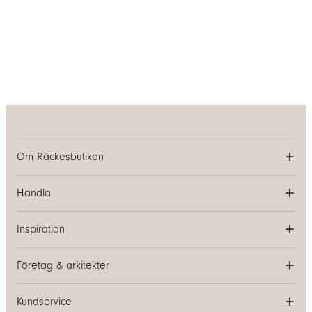
Om Räckesbutiken
Handla
Inspiration
Företag & arkitekter
Kundservice