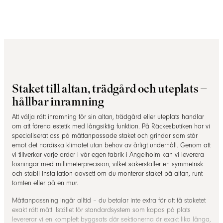
Staket till altan, trädgård och uteplats –
hållbar inramning
Att välja rätt inramning för sin altan, trädgård eller uteplats handlar
om att förena estetik med långsiktig funktion. På Räckesbutiken har vi
specialiserat oss på måttanpassade staket och grindar som står
emot det nordiska klimatet utan behov av årligt underhåll. Genom att
vi tillverkar varje order i vår egen fabrik i Ängelholm kan vi leverera
lösningar med millimeterprecision, vilket säkerställer en symmetrisk
och stabil installation oavsett om du monterar staket på altan, runt
tomten eller på en mur.
Måttanpassning ingår alltid – du betalar inte extra för att få staketet
exakt rätt mått. Istället för standardsystem som kapas på plats
levererar vi en komplett byggsats där sektionerna är exakt lika långa,