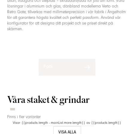
altan, trädgård och uteplats – skräddarsydda för just din tomt. Våra
lösningar i aluminium och glas, däribland modellerna Verto och
Retro Gate, tillverkas med millimeterprecision i vår fabrik i Ängelholm
för att garantera högsta kvalitet och perfekt passform. Använd vår
konfigurator för att designa ditt projekt och se priset direkt på
skärmen.
Pool
Våra
staket & grindar
Finns i fler varianter
Visar {{products.length - mainList.more.length}} av {{products.length}}
VISA ALLA