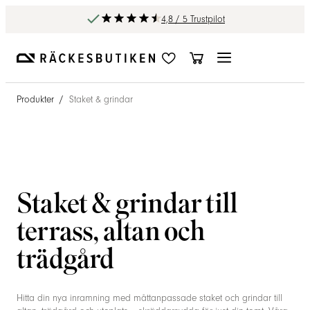
4,8 / 5 Trustpilot
Produkter
/
Staket & grindar
Staket & grindar till
terrass, altan och
trädgård
Hitta din nya inramning med måttanpassade staket och grindar till