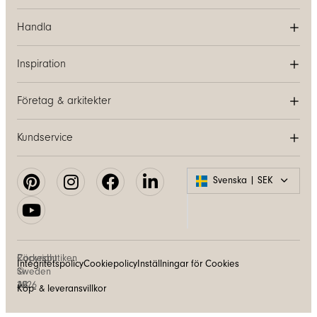
Handla
Inspiration
Företag & arkitekter
Kundservice
Svenska | SEK
Copyright
Räckesbutiken
Integritetspolicy
Cookiepolicy
Inställningar för Cookies
©
Sweden
2026
AB
Köp- & leveransvillkor