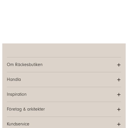
Om Räckesbutiken
Handla
Inspiration
Företag & arkitekter
Kundservice