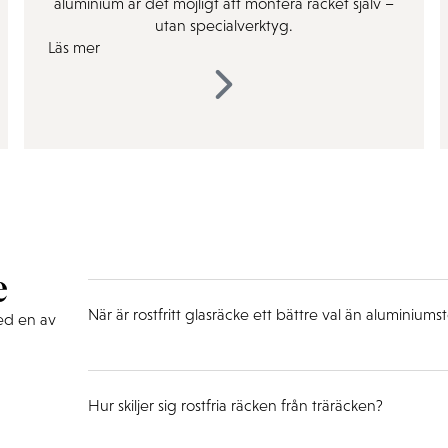
aluminium är det möjligt att montera räcket själv –
utan specialverktyg.
Läs mer
e
När är rostfritt glasräcke ett bättre val än aluminiums
med en av
Hur skiljer sig rostfria räcken från träräcken?