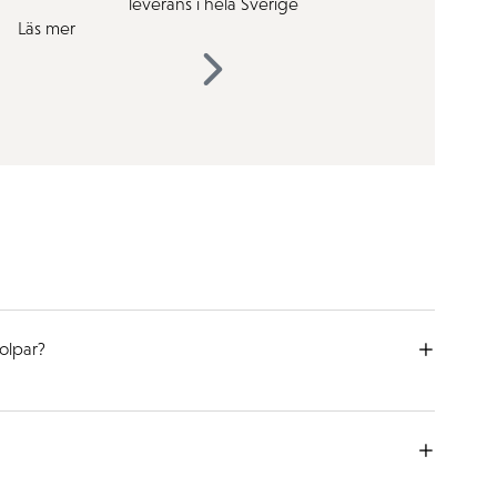
leverans i hela Sverige
Läs mer
tolpar?