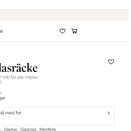
Fri frakt i hela Sverige
ss
glasräcke
t stål för alla miljöer
ar
gar
på med fot
e
,
Glastyp
,
Glashöjd
,
Klämfäste