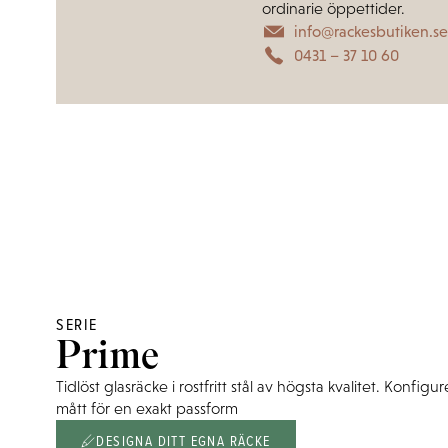
ordinarie öppettider.
info@rackesbutiken.s
0431 – 37 10 60
SERIE
Prime
Tidlöst glasräcke i rostfritt stål av högsta kvalitet. Konfi
mått för en exakt passform
DESIGNA DITT EGNA RÄCKE