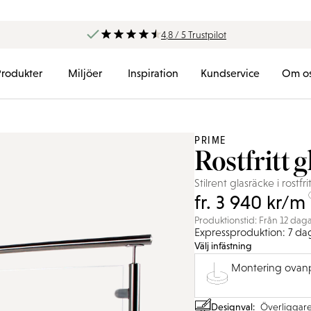
4,8 / 5 Trustpilot
Produkter
Miljöer
Inspiration
Kundservice
Om o
PRIME
Rostfritt 
Stilrent glasräcke i rostfrit
fr. 3 940 kr/m
Produktionstid: Från 12 dag
Expressproduktion: 7 da
Välj infästning
Montering ovan
Överliggar
Designval: