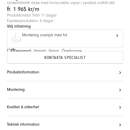
Underhållsfritt räcke med horisontella vajrar i syrafast rostfritt stål
fr. 1 965 kr/m
Produktionstid: Från 11 dagar
Expressproduktion: 9 dagar
Välj infästning
Montering ovanpå med fot
Designval:
Variant
,
Vajrar
,
Överliggare
KONTAKTA SPECIALIST
Produktinformation
Montering
Kvalitet & säkerhet
Teknisk information