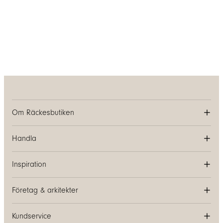
Om Räckesbutiken
Handla
Inspiration
Företag & arkitekter
Kundservice