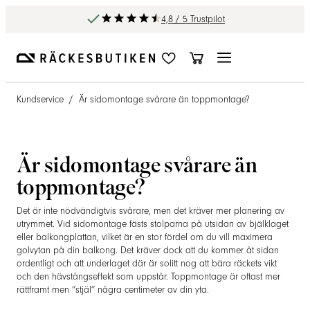
4,8 / 5 Trustpilot
Kundservice
/
Är sidomontage svårare än toppmontage?
Är sidomontage svårare än
toppmontage?
Det är inte nödvändigtvis svårare, men det kräver mer planering av
utrymmet. Vid sidomontage fästs stolparna på utsidan av bjälklaget
eller balkongplattan, vilket är en stor fördel om du vill maximera
golvytan på din balkong. Det kräver dock att du kommer åt sidan
ordentligt och att underlaget där är solitt nog att bära räckets vikt
och den hävstångseffekt som uppstår. Toppmontage är oftast mer
rättframt men ”stjäl” några centimeter av din yta.