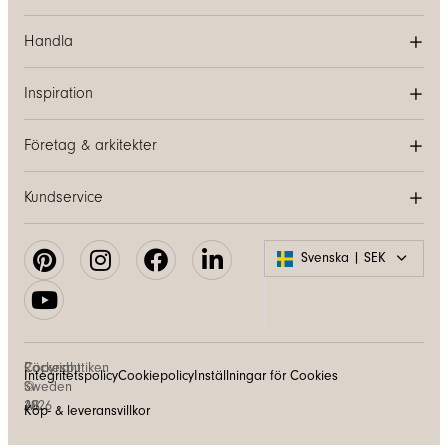
Handla
Inspiration
Företag & arkitekter
Kundservice
Svenska | SEK
Copyright
Räckesbutiken
Integritetspolicy
Cookiepolicy
Inställningar för Cookies
©
Sweden
2026
AB
Köp- & leveransvillkor