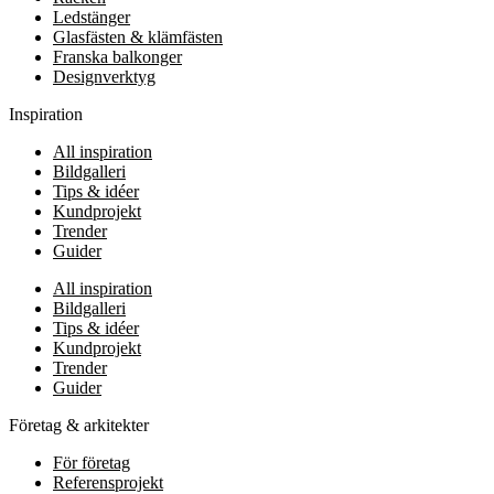
Ledstänger
Glasfästen & klämfästen
Franska balkonger
Designverktyg
Inspiration
All inspiration
Bildgalleri
Tips & idéer
Kundprojekt
Trender
Guider
All inspiration
Bildgalleri
Tips & idéer
Kundprojekt
Trender
Guider
Företag & arkitekter
För företag
Referensprojekt