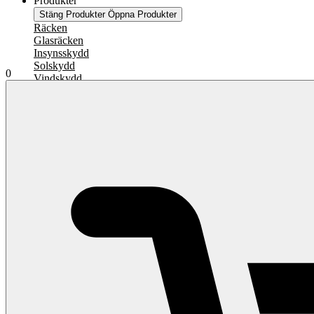
Produkter
Stäng Produkter
Öppna Produkter
Räcken
Glasräcken
Insynsskydd
Solskydd
0
Vindskydd
Staket & grindar
Ledstänger
No data was found
Miljöer
Stäng Miljöer
Öppna Miljöer
Altan & uteplats
Balkong
Pool
Trappa
Inomhus
Brygga