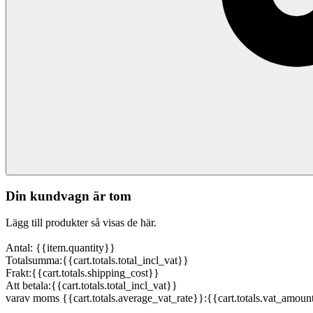
Din kundvagn är tom
Lägg till produkter så visas de här.
Antal: {{item.quantity}}
Totalsumma:
{{cart.totals.total_incl_vat}}
Frakt:
{{cart.totals.shipping_cost}}
Att betala:
{{cart.totals.total_incl_vat}}
varav moms {{cart.totals.average_vat_rate}}:
{{cart.totals.vat_amoun