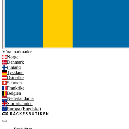
Våra marknader
Norge
Danmark
Finland
Tyskland
Österrike
Schweiz
Frankrike
Belgien
Nederländarna
Storbritannien
Europa (Engelska)