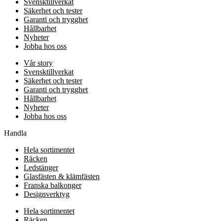
Svensktillverkat
Säkerhet och tester
Garanti och trygghet
Hållbarhet
Nyheter
Jobba hos oss
Vår story
Svensktillverkat
Säkerhet och tester
Garanti och trygghet
Hållbarhet
Nyheter
Jobba hos oss
Handla
Hela sortimentet
Räcken
Ledstänger
Glasfästen & klämfästen
Franska balkonger
Designverktyg
Hela sortimentet
Räcken