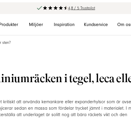
4,8 / 5 Trustpilot
Produkter
Miljöer
Inspiration
Kundservice
Om os
r sten?
iumräcken i tegel, leca ell
det kritiskt att använda kemankare eller expanderhylsor som är av
 injicerar sedan en massa som fördelar trycket jämnt i materialet. I 
erställa att underlaget är solitt nog att bära räckets vikt och den