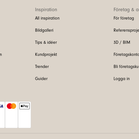
Inspiration
Företag & ar
All inspiration
För företag
Bildgalleri
Referensproje
Tips & idéer
3D / BIM
n
Kundprojekt
Företagskont
Trender
Bli företagsk
Guider
Logga in