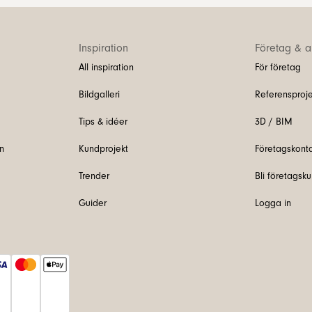
Inspiration
Företag & ar
All inspiration
För företag
Bildgalleri
Referensproje
Tips & idéer
3D / BIM
n
Kundprojekt
Företagskont
Trender
Bli företagsk
Guider
Logga in