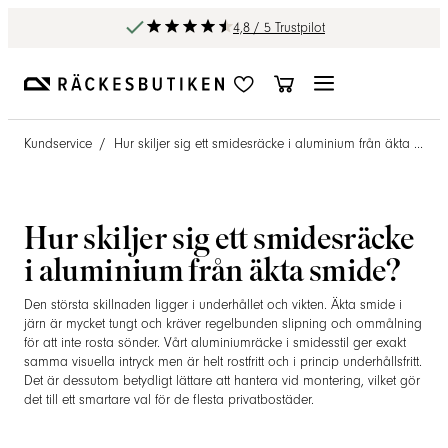
4,8 / 5 Trustpilot
Kundservice
/
Hur skiljer sig ett smidesräcke i aluminium från äkta smide?
Hur skiljer sig ett smidesräcke
i aluminium från äkta smide?
Den största skillnaden ligger i underhållet och vikten. Äkta smide i
järn är mycket tungt och kräver regelbunden slipning och ommålning
för att inte rosta sönder. Vårt aluminiumräcke i smidesstil ger exakt
samma visuella intryck men är helt rostfritt och i princip underhållsfritt.
Det är dessutom betydligt lättare att hantera vid montering, vilket gör
det till ett smartare val för de flesta privatbostäder.