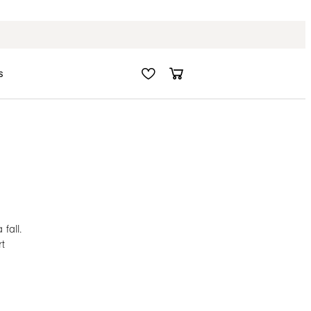
Fri frakt i hela Sverige
s
fall.
rt