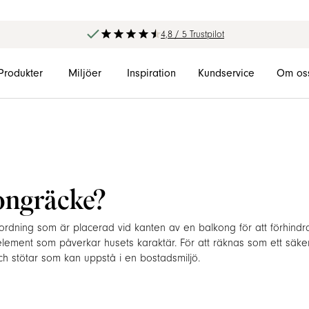
4,8 / 5 Trustpilot
Produkter
Miljöer
Inspiration
Kundservice
Om os
ongräcke?
rdning som är placerad vid kanten av en balkong för att förhindra 
nelement som påverkar husets karaktär. För att räknas som ett säke
ch stötar som kan uppstå i en bostadsmiljö.