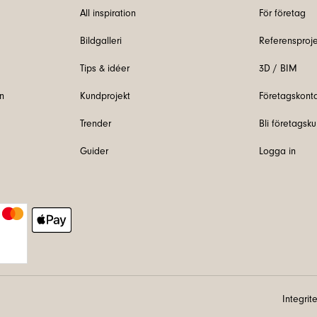
All inspiration
För företag
Bildgalleri
Referensproje
Tips & idéer
3D / BIM
n
Kundprojekt
Företagskont
Trender
Bli företagsk
Guider
Logga in
Integrit