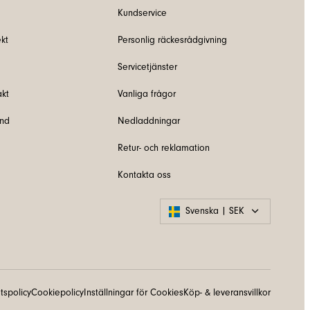
Kundservice
kt
Personlig räckesrådgivning
Servicetjänster
akt
Vanliga frågor
und
Nedladdningar
Retur- och reklamation
Kontakta oss
Svenska | SEK
etspolicy
Cookiepolicy
Inställningar för Cookies
Köp- & leveransvillkor