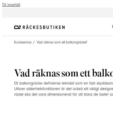
Till innehåll
/
Kundservice
Vad räknas som ett balkongräcke?
Vad räknas som ett balk
Ett balkongräcke definieras tekniskt som en fast skyddsano
Utöver säkerhetsfunktionen är det också ett viktigt desig
räcke ska det vara dimensionerat för att klara de laster o