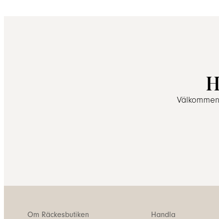
H
Välkommen a
Om Räckesbutiken
Handla