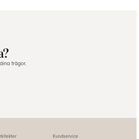
a?
dina frågor.
kitekter
Kundservice