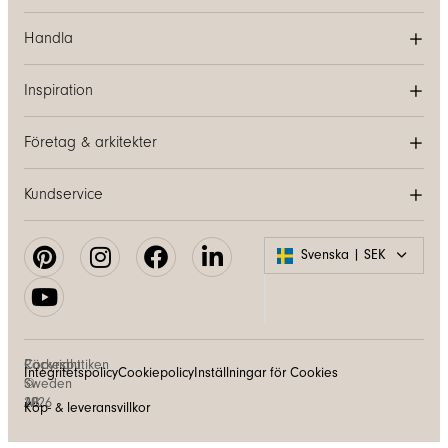
Handla
Inspiration
Företag & arkitekter
Kundservice
Svenska | SEK
Copyright
Räckesbutiken
Integritetspolicy
Cookiepolicy
Inställningar för Cookies
©
Sweden
2026
AB
Köp- & leveransvillkor