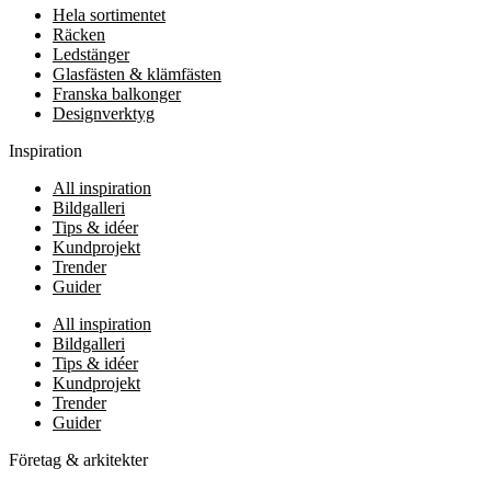
Hela sortimentet
Räcken
Ledstänger
Glasfästen & klämfästen
Franska balkonger
Designverktyg
Inspiration
All inspiration
Bildgalleri
Tips & idéer
Kundprojekt
Trender
Guider
All inspiration
Bildgalleri
Tips & idéer
Kundprojekt
Trender
Guider
Företag & arkitekter