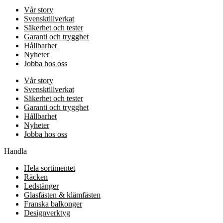
Vår story
Svensktillverkat
Säkerhet och tester
Garanti och trygghet
Hållbarhet
Nyheter
Jobba hos oss
Vår story
Svensktillverkat
Säkerhet och tester
Garanti och trygghet
Hållbarhet
Nyheter
Jobba hos oss
Handla
Hela sortimentet
Räcken
Ledstänger
Glasfästen & klämfästen
Franska balkonger
Designverktyg