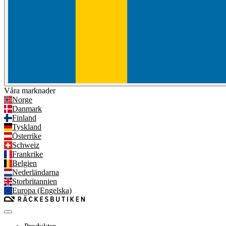
Våra marknader
Norge
Danmark
Finland
Tyskland
Österrike
Schweiz
Frankrike
Belgien
Nederländarna
Storbritannien
Europa (Engelska)