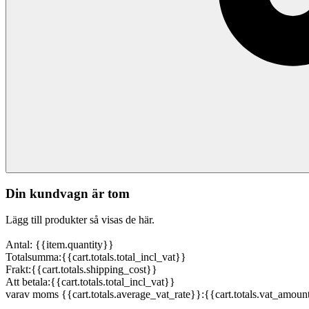
Din kundvagn är tom
Lägg till produkter så visas de här.
Antal: {{item.quantity}}
Totalsumma:
{{cart.totals.total_incl_vat}}
Frakt:
{{cart.totals.shipping_cost}}
Att betala:
{{cart.totals.total_incl_vat}}
varav moms {{cart.totals.average_vat_rate}}:
{{cart.totals.vat_amoun