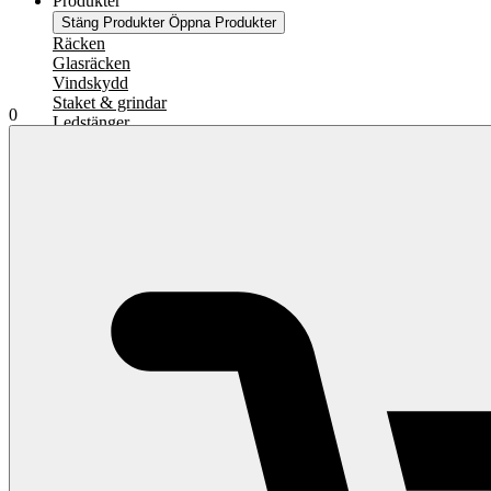
Produkter
Stäng Produkter
Öppna Produkter
Räcken
Glasräcken
Vindskydd
Staket & grindar
0
Ledstänger
Insynsskydd
Solskydd
No data was found
Miljöer
Stäng Miljöer
Öppna Miljöer
Altan & uteplats
Balkong
Pool
Trappa
Inomhus
Brygga