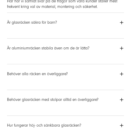
Här har vi samlat svar på de frågor som våra kunder ställer mest
frekvent kring val av material, montering och säkerhet.
Är glasräcken säkra för barn?
Är aluminiumräcken stabila även om de är lätta?
Behöver alla räcken en överliggare?
Behöver glasräcken med stolpar alltid en överliggare?
Hur fungerar höj- och sänkbara glasräcken?