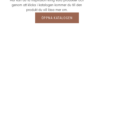
Här kan du få inspiration kring våra produkter och
genom att klicka i katalogen kommer du till den
produkt du vill läsa mer om.
ÖPPNA KATALOGEN