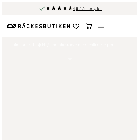
4,8 / 5 Trustpilot
Inspiration
/
Projekt
/
Inomhusräcke med rostfria stolpar