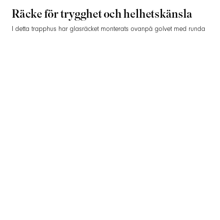
Räcke för trygghet och helhetskänsla
I detta trapphus har glasräcket monterats ovanpå golvet med runda
stolpar i rostfritt stål. Den genomgående överliggaren i ek binder
visuellt samman räcket med golvet och trappstegen, vilket skapar ett
enhetligt uttryck genom hela våningsplanet.
Glaset släpper igenom ljuset mellan våningarna, samtidigt som
konstruktionen ger ett stabilt skydd runt trappöppningen – utan att
stjäla uppmärksamheten från rummets form och funktion.
Fördelar med rostfritt glasräcke inomhus
Tidlös design med öppet uttryck
Säker barriär för trappor och övervåningar
Smidig kombination av material – stål, glas och trä
Lätt att hålla rent och underhålla
Anpassat efter både funktion och estetik
Den här lösningen visar hur ett glasräcke kan ge både säkerhet och