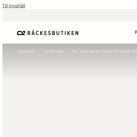
Till innehåll
/
/
Inspiration
Tips & idéer
Hur nära kanten måste ett räcke sitt