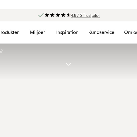
4,8 / 5 Trustpilot
Produkter
Miljöer
Inspiration
Kundservice
Om o
a?