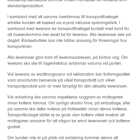
standardproduktion.
I samband med att varorna överlämnas till transportföretaget
erhåller kunden ett besked via e-post inklusive spårningslänk. I
samband med leverans tar transportföretaget kontakt med kund för
att överenskomma mer exakt tid för leverans. Alla leveranser sker på
dagtid. Räckesbutiken kan inte hållas ansvarig för förseningar hos
transportören.
Alla leveranser görs fram till leveransadressen, på körbar väg. Om
leverans ska ske till lägenhetshus avlämnas varorna vid porten.
Vid leverans av ersättningsvaror vid reklamation kan förfaringssättet
vara annorlunda beroende på vilket transportsätt och vilken
transportprodukt som är mest lämpligt för den aktuella leveransen.
Vid avlastning ska varorna inspekteras noggrant av mottagaren
innan kvittens lämnas. Om synliga skador finns, på emballage, eller
på varorna ska detta noteras på fraktsedeln innan denna kvitteras.
Transportbolaget ställer ej av gods utan kvittens vilket innebär att
mottagaren ansvarar för att någon tar emot leveransen och kvitterar
godset.
Om kunden inte är på plats vid avlastning kommer denna att