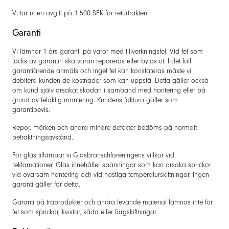
Vi tar ut en avgift på 1 500 SEK för returfrakten.
Garanti
Vi lämnar 1 års garanti på varor med tillverkningsfel. Vid fel som
täcks av garantin ska varan repareras eller bytas ut. I det fall
garantiärende anmäls och inget fel kan konstateras måste vi
debitera kunden de kostnader som kan uppstå. Detta gäller också
om kund själv orsakat skadan i samband med hantering eller på
grund av felaktig montering. Kundens faktura gäller som
garantibevis.
Repor, märken och andra mindre defekter bedöms på normalt
betraktningsavstånd.
För glas tillämpar vi Glasbranschföreningens villkor vid
reklamationer. Glas innehåller spänningar som kan orsaka sprickor
vid ovarsam hantering och vid hastiga temperaturskiftningar. Ingen
garanti gäller för detta.
Garanti på träprodukter och andra levande material lämnas inte för
fel som sprickor, kvistar, kåda eller färgskiftningar.