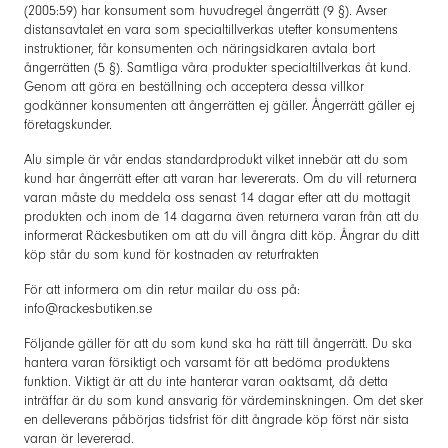
(2005:59) har konsument som huvudregel ångerrätt (9 §). Avser
distansavtalet en vara som specialtillverkas utefter konsumentens
instruktioner, får konsumenten och näringsidkaren avtala bort
ångerrätten (5 §). Samtliga våra produkter specialtillverkas åt kund.
Genom att göra en beställning och acceptera dessa villkor
godkänner konsumenten att ångerrätten ej gäller. Ångerrätt gäller ej
företagskunder.
Alu simple är vår endas standardprodukt vilket innebär att du som
kund har ångerrätt efter att varan har levererats. Om du vill returnera
varan måste du meddela oss senast 14 dagar efter att du mottagit
produkten och inom de 14 dagarna även returnera varan från att du
informerat Räckesbutiken om att du vill ångra ditt köp. Ångrar du ditt
köp står du som kund för kostnaden av returfrakten
För att informera om din retur mailar du oss på:
info@rackesbutiken.se
Följande gäller för att du som kund ska ha rätt till ångerrätt. Du ska
hantera varan försiktigt och varsamt för att bedöma produktens
funktion. Viktigt är att du inte hanterar varan oaktsamt, då detta
inträffar är du som kund ansvarig för värdeminskningen. Om det sker
en delleverans påbörjas tidsfrist för ditt ångrade köp först när sista
varan är levererad.