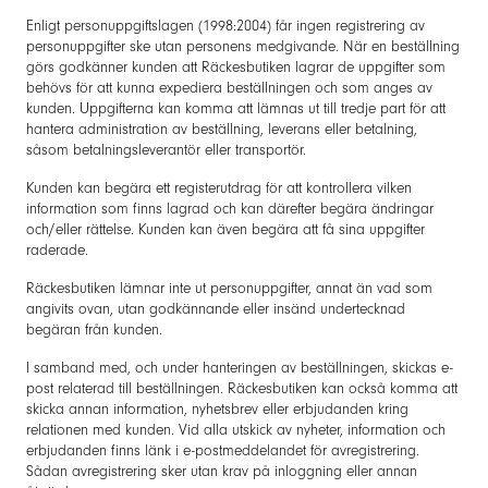
Enligt personuppgiftslagen (1998:2004) får ingen registrering av
personuppgifter ske utan personens medgivande. När en beställning
görs godkänner kunden att Räckesbutiken lagrar de uppgifter som
behövs för att kunna expediera beställningen och som anges av
kunden. Uppgifterna kan komma att lämnas ut till tredje part för att
hantera administration av beställning, leverans eller betalning,
såsom betalningsleverantör eller transportör.
Kunden kan begära ett registerutdrag för att kontrollera vilken
information som finns lagrad och kan därefter begära ändringar
och/eller rättelse. Kunden kan även begära att få sina uppgifter
raderade.
Räckesbutiken lämnar inte ut personuppgifter, annat än vad som
angivits ovan, utan godkännande eller insänd undertecknad
begäran från kunden.
I samband med, och under hanteringen av beställningen, skickas e-
post relaterad till beställningen. Räckesbutiken kan också komma att
skicka annan information, nyhetsbrev eller erbjudanden kring
relationen med kunden. Vid alla utskick av nyheter, information och
erbjudanden finns länk i e-postmeddelandet för avregistrering.
Sådan avregistrering sker utan krav på inloggning eller annan