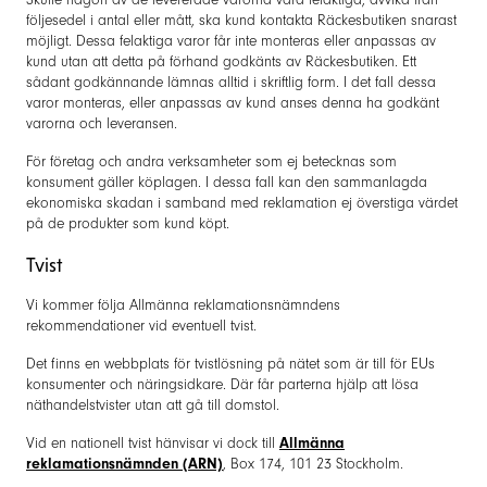
följesedel i antal eller mått, ska kund kontakta Räckesbutiken snarast
möjligt. Dessa felaktiga varor får inte monteras eller anpassas av
kund utan att detta på förhand godkänts av Räckesbutiken. Ett
sådant godkännande lämnas alltid i skriftlig form. I det fall dessa
varor monteras, eller anpassas av kund anses denna ha godkänt
varorna och leveransen.
För företag och andra verksamheter som ej betecknas som
konsument gäller köplagen. I dessa fall kan den sammanlagda
ekonomiska skadan i samband med reklamation ej överstiga värdet
på de produkter som kund köpt.
Tvist
Vi kommer följa Allmänna reklamationsnämndens
rekommendationer vid eventuell tvist.
Det finns en webbplats för tvistlösning på nätet som är till för EUs
konsumenter och näringsidkare. Där får parterna hjälp att lösa
näthandelstvister utan att gå till domstol.
Vid en nationell tvist hänvisar vi dock till
Allmänna
reklamationsnämnden (ARN)
, Box 174, 101 23 Stockholm.