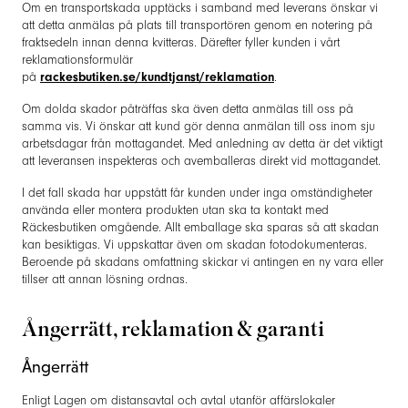
Om en transportskada upptäcks i samband med leverans önskar vi
att detta anmälas på plats till transportören genom en notering på
fraktsedeln innan denna kvitteras. Därefter fyller kunden i vårt
reklamationsformulär
på
rackesbutiken.se/kundtjanst/reklamation
.
Om dolda skador påträffas ska även detta anmälas till oss på
samma vis. Vi önskar att kund gör denna anmälan till oss inom sju
arbetsdagar från mottagandet. Med anledning av detta är det viktigt
att leveransen inspekteras och avemballeras direkt vid mottagandet.
I det fall skada har uppstått får kunden under inga omständigheter
använda eller montera produkten utan ska ta kontakt med
Räckesbutiken omgående. Allt emballage ska sparas så att skadan
kan besiktigas. Vi uppskattar även om skadan fotodokumenteras.
Beroende på skadans omfattning skickar vi antingen en ny vara eller
tillser att annan lösning ordnas.
Ångerrätt, reklamation & garanti
Ångerrätt
Enligt Lagen om distansavtal och avtal utanför affärslokaler