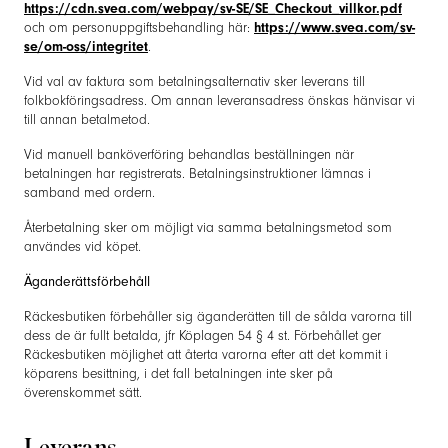
https://cdn.svea.com/webpay/sv-SE/SE_Checkout_villkor.pdf
och om personuppgiftsbehandling här:
https://www.svea.com/sv-
se/om-oss/integritet
.
Vid val av faktura som betalningsalternativ sker leverans till
folkbokföringsadress. Om annan leveransadress önskas hänvisar vi
till annan betalmetod.
Vid manuell banköverföring behandlas beställningen när
betalningen har registrerats. Betalningsinstruktioner lämnas i
samband med ordern.
Återbetalning sker om möjligt via samma betalningsmetod som
användes vid köpet.
Äganderättsförbehåll
Räckesbutiken förbehåller sig äganderätten till de sålda varorna till
dess de är fullt betalda, jfr Köplagen 54 § 4 st. Förbehållet ger
Räckesbutiken möjlighet att återta varorna efter att det kommit i
köparens besittning, i det fall betalningen inte sker på
överenskommet sätt.
Leverans