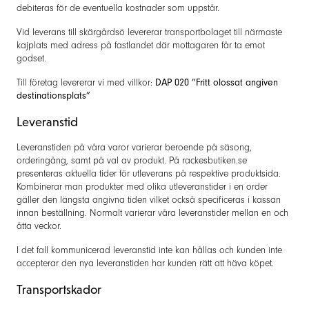
debiteras för de eventuella kostnader som uppstår.
Vid leverans till skärgårdsö levererar transportbolaget till närmaste
kajplats med adress på fastlandet där mottagaren får ta emot
godset.
Till företag levererar vi med villkor:
DAP 020 ”Fritt olossat angiven
destinationsplats”
Leveranstid
Leveranstiden på våra varor varierar beroende på säsong,
orderingång, samt på val av produkt. På rackesbutiken.se
presenteras aktuella tider för utleverans på respektive produktsida.
Kombinerar man produkter med olika utleveranstider i en order
gäller den längsta angivna tiden vilket också specificeras i kassan
innan beställning. Normalt varierar våra leveranstider mellan en och
åtta veckor.
I det fall kommunicerad leveranstid inte kan hållas och kunden inte
accepterar den nya leveranstiden har kunden rätt att häva köpet.
Transportskador