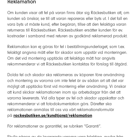
Reklamation
Om kunden visar att fel på varan finns åtar sig Räckesbutiken att, om
kunden så önskar, se till att varan repareras eller byts ut. I det fall en
vara byts ut måste kund, efter begäran, tillse att den felaktiga varan
returneras till Räckesbutiken. Räckesbutiken ersätter kunden för ev.
kostnader i samband med returen av godkänd reklamerad produkt.
Reklamation kan ej göras för fel i beställningsunderlaget, som t.ex.
felaktigt angivna mått eller för skador som uppstår vid monteringen.
Om det vid montering upptäcks att felaktiga mått har angivits
rekommenderar vi att Räckesbutiken kontaktas för förslag till åtgärd.
Dolda fel och skador ska reklameras av köparen före användning
och montering av varorna om inte felet är av sådan art att det var
möjligt att upptäcka först vid montering eller användning. Vi önskar
att kund skickar reklamationen inom sju arbetsdagar från det att
varorna levererats. Vid alla typer av fel och skador uppskattar och
rekommenderar vi att fotodokumentation görs. Därefter ska
reklamationen anmälas till oss via vårt reklamationsformulär
på
rackesbutiken.se/kundtjanst/reklamation
För reklamationer av garantifel, se rubriken ”Garanti”.
Skulle någon av de levererade varorna vara felaktiga, avvika från