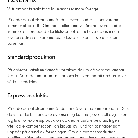
Vi tillämpar fri frakt för alla leveranser inom Sverige.
På orderbekräftelsen framgår den leveransadress som varorna
kommer skickas till. Om man i efterhand vill ändra leveransadress
kommer en fördjupad identitetskontroll att behöva göras innan
leveransadressen kan ändras. I dessa fall kan utleveranstiden
påverkas.
Standardproduktion
På orderbekräftelsen framgår beräknat datum då varorna lämnar
fabrik. Detta datum är preliminärt och kan komma att ändras, vilket i
så fall meddelas.
Expressproduktion
På orderbekräftelsen framgår datum då varorna lämnar fabrik. Detta
datum är fast. I händelse av försening kommer, eventuell avgift, som
tagits ut för expressproduktion att krediteras/återbetalas. Ingen
ytterligare kompensation kan krävas av kund för kostnader som
uppstår på grund av förseningen. Om din expressproduktion
krediteras/återbetalas kommer ordern framledes att hanteras som