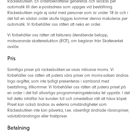
Räckesbutiken. En orderbekräftelse genereras och skickas per
automatik till den e-postadress som uppges vid beställning.
Räckesbutiken ingår ej avtal med personer som är under 18 år och i
det fall en sådan order skulle läggas kommer denna makuleras per
automatik. Vi förbehåller oss rätten att neka en order.
Vi förbehåller oss rätten att fakturera återstående belopp,
motsvarande skattereduktion (ROT), om begäran från Skatteverket
avslås
Pris
Samtliga priser på rackesbutiken.se visas inklusive moms. Vi
förbehåller oss rätten att justera våra priser om moms-satsen ändras.
Inga avgifter, som inte tydligt presenteras i samband med
beställning, tillkommer. Vi förbehåller oss rätten att justera priset på
en order i det fall allvarliga programmeringstekniska fel uppstår. I det
fall detta inträffar har kunden full och omedelbar rätt att häva köpet.
Priset kan också ändras av externa omständigheter som
Räckesbutiken inte kan påverka, t.ex. väsentligt ändrade råvarupriser,
valutaförändringar eller fraktpriser.
Betalning