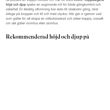
Att planera en trappa handlar om mer än bara estetik.
Trappstegens
höjd och djup
spelar en avgörande roll för både gångkomfort och
säkerhet. En felaktig utformning kan leda till obekväm gång, ökat
slitage på kroppen och till och med olyckor. Här går vi igenom vad
som gäller för att skapa en välbalanserad och säker trappa, oavsett
om det gäller inomhus eller utomhus.
Rekommenderad höjd och djup på
trappsteg
En bra trappa ska vara lätt att gå i och samtidigt säker att använda.
För att uppnå detta bör man följa vissa riktlinjer:
Trappstegets höjd (steghöjd):
Den optimala höjden på ett
trappsteg ligger mellan
16 och 18 cm
. För branta trappor kan
höjden vara något högre, medan en lägre steghöjd passar bättre
i exempelvis offentliga miljöer.
Trappstegets djup:
Stegdjupet bör vara minst
25 cm
för att ge en
stabil och bekväm fotplacering.
Lutning:
En vanlig inomhustrappa har en lutning på cirka
30–40
grader
, medan en
utomhustrappa
ofta är något flackare för ökad
säkerhet.