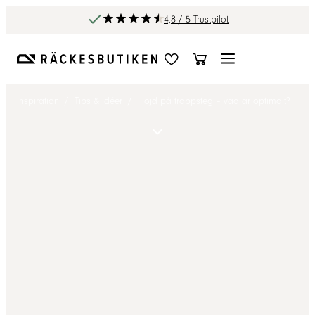
4,8 / 5 Trustpilot
Inspiration
/
Tips & idéer
/
Höjd på trappsteg – vad är optimalt?