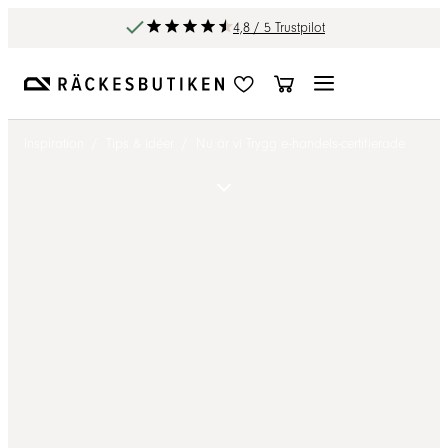
4,8 / 5 Trustpilot
Inspiration
/
Tips & idéer
/
Nu är vi Trygg e-handels-certifierade