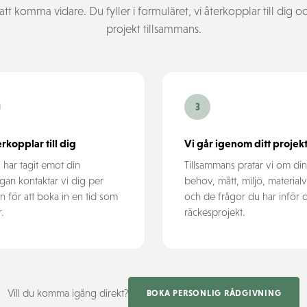
att komma vidare. Du fyller i formuläret, vi återkopplar till dig 
projekt tillsammans.
3
erkopplar till dig
Vi går igenom ditt projek
 har tagit emot din
Tillsammans pratar vi om di
ågan kontaktar vi dig per
behov, mått, miljö, materialv
n för att boka in en tid som
och de frågor du har inför d
.
räckesprojekt.
Vill du komma igång direkt?
BOKA PERSONLIG RÅDGIVNING