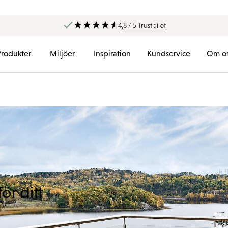
4,8 / 5 Trustpilot
Produkter
Miljöer
Inspiration
Kundservice
Om o
ör ditt