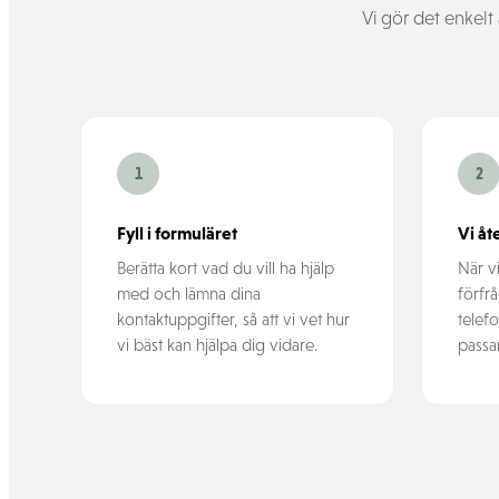
Vi gör det enkelt 
1
2
Fyll i formuläret
Vi åt
Berätta kort vad du vill ha hjälp
När vi
med och lämna dina
förfr
kontaktuppgifter, så att vi vet hur
telefo
vi bäst kan hjälpa dig vidare.
passar