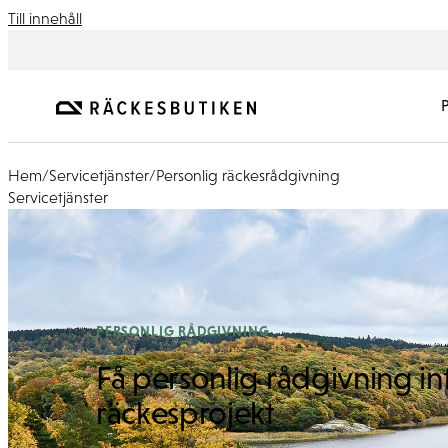
Till innehåll
Hem
/
Servicetjänster
/
Personlig räckesrådgivning
Servicetjänster
PERSONLIG RÅDGIVNING
Få personlig rådgivning inf
räckesprojekt