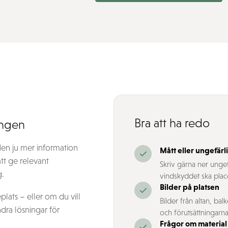
Bra att ha redo
ingen
Men ju mer information
Mått eller ungefärl
att ge relevant
Skriv gärna ner ungefä
g.
vindskyddet ska plac
Bilder på platsen
lats – eller om du vill
Bilder från altan, bal
dra lösningar för
och förutsättningarna
Frågor om material