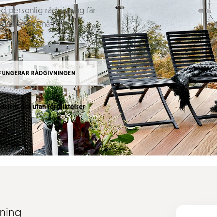
ed personlig rådgivning får
n dina behov, mått och
 FUNGERAR RÅDGIVNINGEN
dsfritt och utan förpliktelser
vning