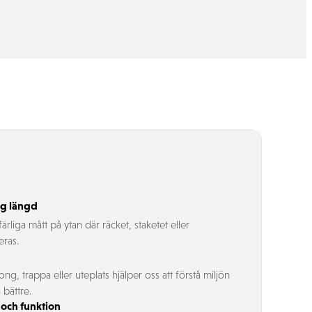
ig längd
rliga mått på ytan där räcket, staketet eller
eras.
kong, trappa eller uteplats hjälper oss att förstå miljön
 bättre.
 och funktion