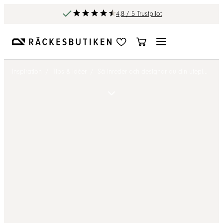
4,8 / 5 Trustpilot
Inspiration
/
Tips & idéer
/
Så inreder och designar du din uteplats eller balkong – Inspiration och praktiska tips