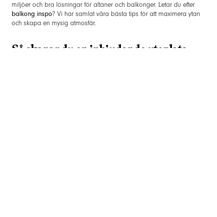
miljöer och bra lösningar för altaner och balkonger. Letar du efter
balkong inspo
? Vi har samlat våra bästa tips för att maximera ytan
och skapa en mysig atmosfär.
Så skapar du en inbjudande uteplats
eller balkong
Att designa en uteplats handlar om att skapa en trivsam och
funktionell miljö där du kan njuta av utomhuslivet. Här är några
viktiga frågor att fundera över när du planerar:
Hur skapar man en mysig och hemtrevlig miljö på sin uteplats
eller balkong?
Hur använder jag mig av växter och inredning på bästa sätt?
Vilka material ska jag använda?
Hur integrerar jag glasräcken eller rostfria räcken på bästa sätt?