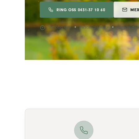
RING OSS 0431-37 10 60
MEJ
Snabba svar
Personlig service
Expertis du 