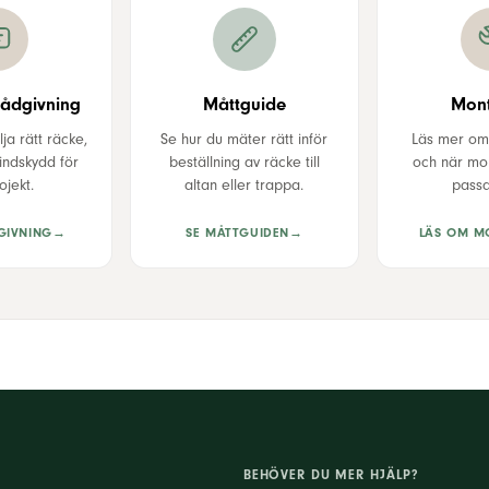
rådgivning
Måttguide
Mont
lja rätt räcke,
Se hur du mäter rätt inför
Läs mer om 
vindskydd för
beställning av räcke till
och när mon
ojekt.
altan eller trappa.
passa
GIVNING
→
SE MÅTTGUIDEN
→
LÄS OM M
BEHÖVER DU MER HJÄLP?