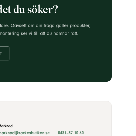
det du söker?
dare. Oavsett om din fråga gäller produkter,
montering ser vi till att du hamnar rätt.
T
Marknad
marknad@rackesbutiken.se
·
0431–37 10 60