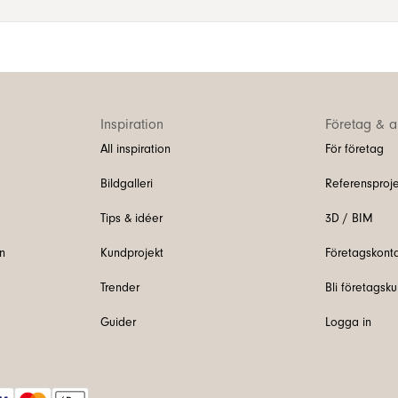
Inspiration
Företag & ar
All inspiration
För företag
Bildgalleri
Referensproje
Tips & idéer
3D / BIM
n
Kundprojekt
Företagskont
Trender
Bli företagsk
Guider
Logga in