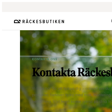
KONTAKTA OSS
Kontakta Räckes
Vi finns här för att hjälpa dig – oavsett om du
produkter, behöver hjälp med mått, montering, 
beställning. Vårt team svarar gärna på dina fr