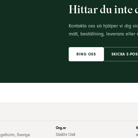
Hittar du inte 
Kontakta oss så hjälper vi dig vi
mått, beställning, leverans eller 
RING OSS
SKICKA E-POS
Org.nr
gelholm, Sverige
556824-1268