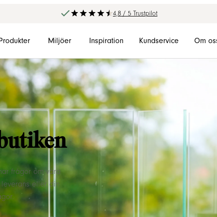
4,8 / 5 Trustpilot
Produkter
Miljöer
Inspiration
Kundservice
Om os
butiken
 har frågor om våra
leverans eller din
ågor.