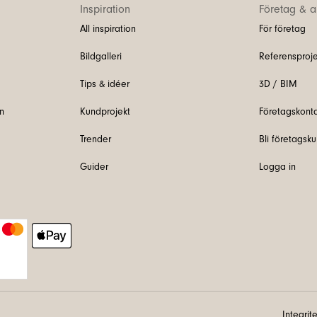
Inspiration
Företag & ar
All inspiration
För företag
Bildgalleri
Referensproje
Tips & idéer
3D / BIM
n
Kundprojekt
Företagskont
Trender
Bli företagsk
Guider
Logga in
Integrit