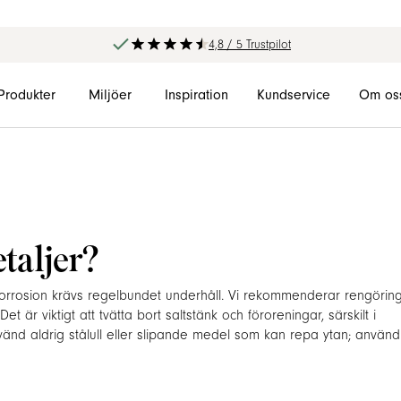
4,8 / 5 Trustpilot
Produkter
Miljöer
Inspiration
Kundservice
Om os
etaljer?
å korrosion krävs regelbundet underhåll. Vi rekommenderar rengörin
 är viktigt att tvätta bort saltstänk och föroreningar, särskilt i
Använd aldrig stålull eller slipande medel som kan repa ytan; använd