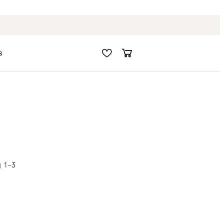
Fri frakt i hela Sverige
s
g 1–3