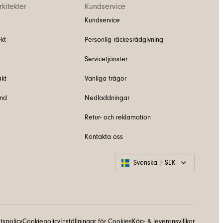
kitekter
Kundservice
Kundservice
kt
Personlig räckesrådgivning
Servicetjänster
akt
Vanliga frågor
und
Nedladdningar
Retur- och reklamation
Kontakta oss
Svenska | SEK
etspolicy
Cookiepolicy
Inställningar för Cookies
Köp- & leveransvillkor