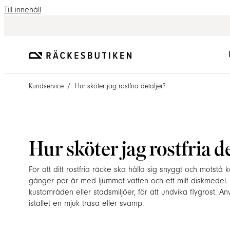
Till innehåll
/
Kundservice
Hur sköter jag rostfria detaljer?
Hur sköter jag rostfria d
För att ditt rostfria räcke ska hålla sig snyggt och motst
gånger per år med ljummet vatten och ett milt diskmedel. Det
kustområden eller stadsmiljöer, för att undvika flygrost. 
istället en mjuk trasa eller svamp.