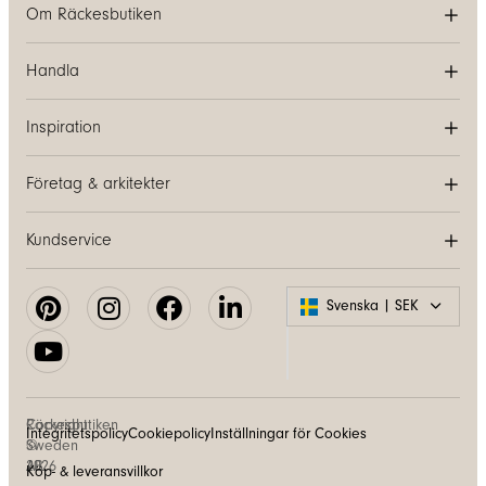
Om Räckesbutiken
Handla
Inspiration
Företag & arkitekter
Kundservice
Svenska | SEK
Copyright
Räckesbutiken
Integritetspolicy
Cookiepolicy
Inställningar för Cookies
©
Sweden
2026
AB
Köp- & leveransvillkor