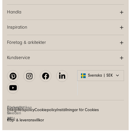
Handla
Inspiration
Företag & arkitekter
Kundservice
Svenska | SEK
Copyright
Räckesbutiken
Integritetspolicy
Cookiepolicy
Inställningar för Cookies
©
Sweden
2026
AB
Köp- & leveransvillkor