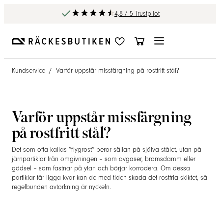
4,8 / 5 Trustpilot
Kundservice
/
Varför uppstår missfärgning på rostfritt stål?
Varför uppstår missfärgning
på rostfritt stål?
Det som ofta kallas ”flygrost” beror sällan på själva stålet, utan på
järnpartiklar från omgivningen – som avgaser, bromsdamm eller
gödsel – som fastnar på ytan och börjar korrodera. Om dessa
partiklar får ligga kvar kan de med tiden skada det rostfria skiktet, så
regelbunden avtorkning är nyckeln.