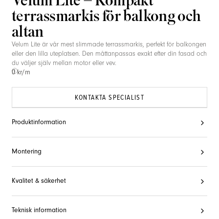
Velum Lite – Kompakt
terrassmarkis för balkong och
altan
Velum Lite är vår mest slimmade terrassmarkis, perfekt för balkongen
eller den lilla uteplatsen. Den måttanpassas exakt efter din fasad och
du väljer själv mellan motor eller vev.
0 kr/m
KONTAKTA SPECIALIST
Produktinformation
Montering
Kvalitet & säkerhet
Teknisk information