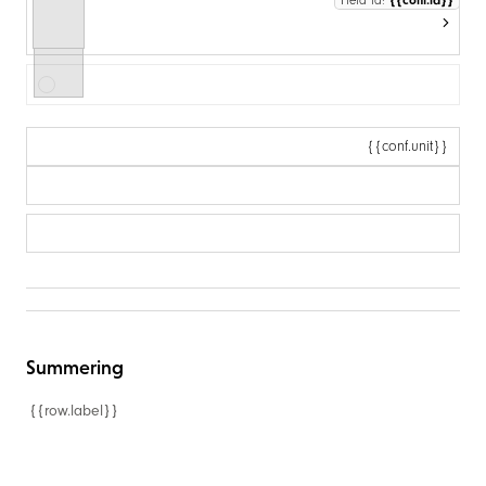
{{conf.id}}
Field id:
{{conf.unit}}
Summering
{{row.label}}