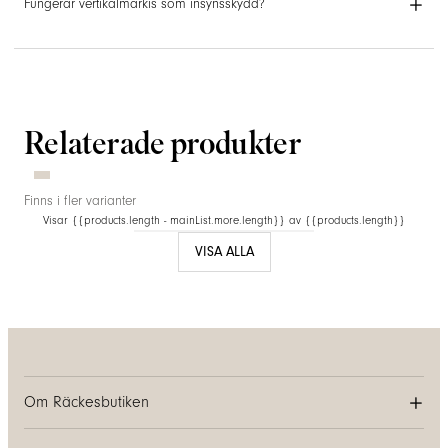
Fungerar vertikalmarkis som insynsskydd?
Relaterade produkter
Finns i fler varianter
Visar {{products.length - mainList.more.length}} av {{products.length}}
VISA ALLA
Om Räckesbutiken