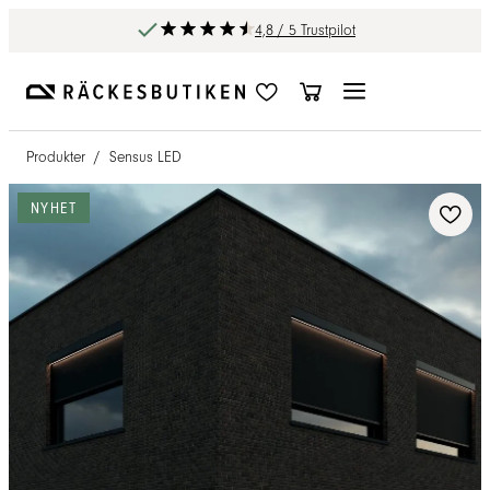
4,8 / 5 Trustpilot
Produkter
/
Sensus LED
NYHET