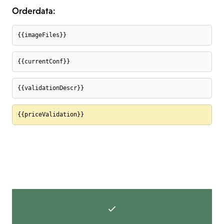
Orderdata:
{{imageFiles}}
{{currentConf}}
{{validationDescr}}
{{priceValidation}}
{{currentDetails.count}}
{{priceText}}
LÄGG I KUNDVAGN