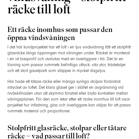
räcke till loft
Ett räcke inomhus som passar den
öppna vindsvåningen
I det här kundprojektet har ett loft i en ljus vindsvåning fått ett stolpfritt
glasräcke längs öppningen mot våningen under. Räcket är monterat
i en vit basprofil och avslutas med en överliggare i trä. Det är en
lösning som passar rummets befintliga uttryck: vita ytor, trädetaljer
och ett stort gavelparti som släpper in mycket dagsljus.
Här hade ett tätare räcke eller många synliga stolpar förändrat
intrycket av loftet. Det klara glaset ger i stället en avgränsning vid
nivåskillnaden utan att skymma fönstret eller bryta kontakten mellan
våningsplanen. För den som letar efter ett räcke inomhus till loft visar
projektet hur infästning, glas och överliggare kan väljas för att passa
rummets material och proportioner.
Stolpfritt glasräcke, stolpar eller tätare
räcke – vad passar till loft?