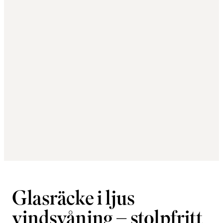
Glasräcke i ljus
vindsvåning – stolpfritt