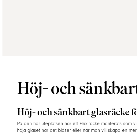
Höj- och sänkbart
Höj- och sänkbart glasräcke fö
På den här uteplatsen har ett Flex-räcke monterats som v
höja glaset när det blåser eller när man vill skapa en mer 
naturen. Räcket kan sänkas igen med ett enkelt handgrep