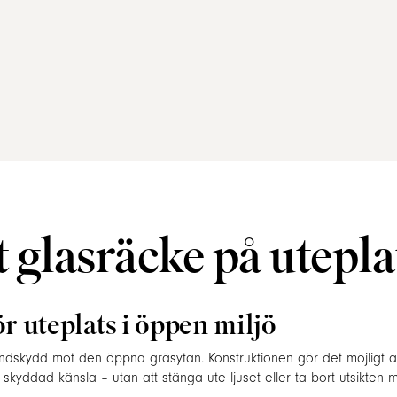
 glasräcke på utepla
r uteplats i öppen miljö
indskydd mot den öppna gräsytan. Konstruktionen gör det möjligt a
skyddad känsla – utan att stänga ute ljuset eller ta bort utsikten 
p när behovet minskar.