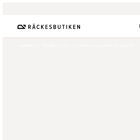
/
/
Inspiration
Projekt
Höj- och sänkbart glasräcke på uteplats