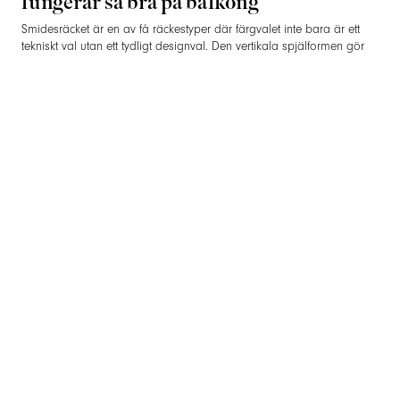
fungerar så bra på balkong
Smidesräcket är en av få räckestyper där färgvalet inte bara är ett
tekniskt val utan ett tydligt designval. Den vertikala spjälformen gör
räcket diskret nog att kunna bära en mer karaktärsfull kulör utan att
dominera fasaden. Ett glasräcke eller vajerräcke i samma färg hade
upplevts som tunga – på smidesräcket ger färgen liv åt en form som
annars är klassisk och stillsam.
Grönt är en av de kulörer som passar särskilt bra mot trä, putsade
fasader i naturtoner och äldre hus där en ren svart eller vit kan
kännas för bestämd. Pulverlackeringen i RAL-skalan ger en jämn,
tålig yta som inte flagar eller behöver målas om, och som klarar
svenska vintrar utan rost.
Retro som balkongräcke – materialet
bakom uttrycket
Räcket i det här projektet är vår modell Retro, tillverkat i
pulverlackerad aluminium. Aluminiumet ger smidesräckets klassiska
formspråk – vertikala spjälor mellan över- och mellanliggare – utan
smidesräckets traditionella underhållsbörda. Det rostar inte, behöver
inte ommålning och tappar inte sin kulör över åren.