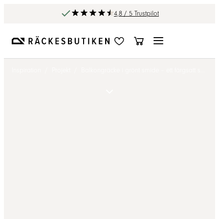
4,8 / 5 Trustpilot
Inspiration
/
Projekt
/
Balkongräcke i grönt smide – ett färgsatt smidesräcke som lyfter fasaden