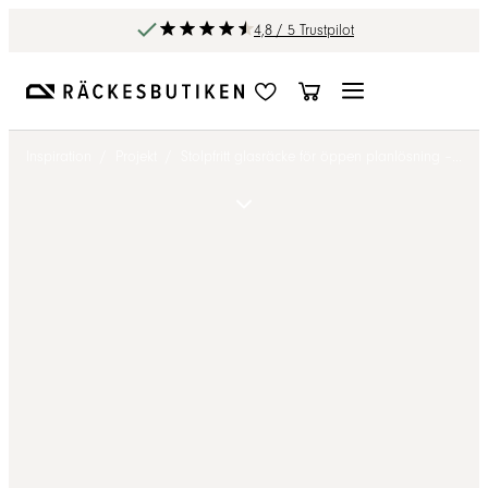
4,8 / 5 Trustpilot
Inspiration
/
Projekt
/
Stolpfritt glasräcke för öppen planlösning – ljuset binder ihop hela hemmet