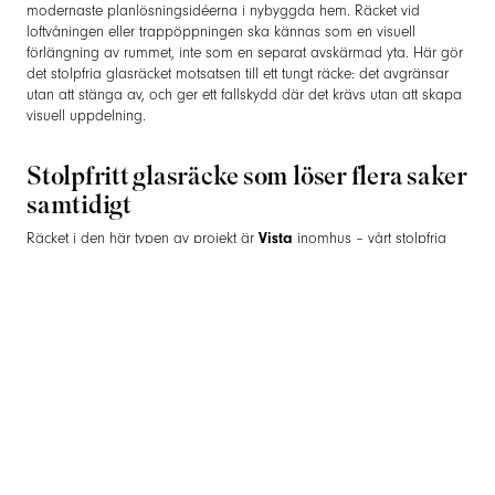
modernaste planlösningsidéerna i nybyggda hem. Räcket vid
loftvåningen eller trappöppningen ska kännas som en visuell
förlängning av rummet, inte som en separat avskärmad yta. Här gör
det stolpfria glasräcket motsatsen till ett tungt räcke: det avgränsar
utan att stänga av, och ger ett fallskydd där det krävs utan att skapa
visuell uppdelning.
Stolpfritt glasräcke som löser flera saker
samtidigt
Räcket i den här typen av projekt är
Vista
inomhus – vårt stolpfria
glasräckessystem. Det laminerade säkerhetsglaset står i en spårprofil
som är dold under golvbeläggningen eller infogad i bjälklaget. Det
enda du ser från rummet är glaset självt och eventuellt en diskret
handledare ovanpå.
På öppna planlösningar med loftvåning eller trappöppning är det
här särskilt värdefullt. Med ett stolpfritt glasräcke fungerar våningarna
mer som ett sammanhängande rum, snarare än två separerade
utrymmen.
Ljusgenomsläppligheten – mer än bara