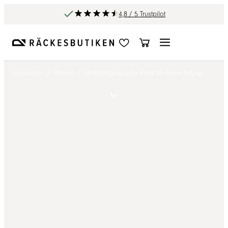
4,8 / 5 Trustpilot
Inspiration
/
Projekt
/
Stolpfritt glasräcke Vista till Arena Åstorp