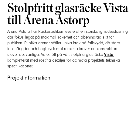
Stolpfritt glasräcke Vista
till Arena Åstorp
Arena Åstorp har Räckesbutiken levererat en storskalig räckeslösning
där fokus legat på maximal säkerhet och obehindrad sikt för
publiken. Publika arenor ställer unika krav på fallskydd, då stora
folkmängder och högt tryck mot räckena kräver en konstruktion
utöver det vanliga. Valet föll på vårt stolpfria glasräcke
Vista
,
kompletterat med rostfria detaljer för att möta projektets tekniska
specifikationer.
Projektinformation:
Stolpfritt räcke (Vista):
136 meter ovanpåmonterat samt 3 meter
utanpåmonterat räcke med 25,52 mm glas.
Säkerhetskrav:
Konstruktionen uppfyller kravet på 3 kN/m, vilket är
standard för miljöer med hög belastning.
Övriga räcken:
32 meter räcke med snedskurna glas (8,76 mm)
och rostfri överliggare.
Handledare:
En extra handledare på 900 mm höjd för ökad
tillgänglighet.