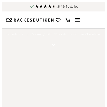
4,8 / 5 Trustpilot
Inspiration
/
Tips & idéer
/
Film: Så får du pris och beställer räcke