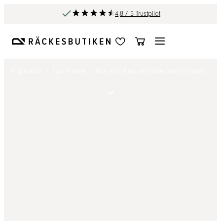
4,8 / 5 Trustpilot
Inspiration
/
Tips & idéer
/
Kan man fästa ett räcke direkt i trätrallen?