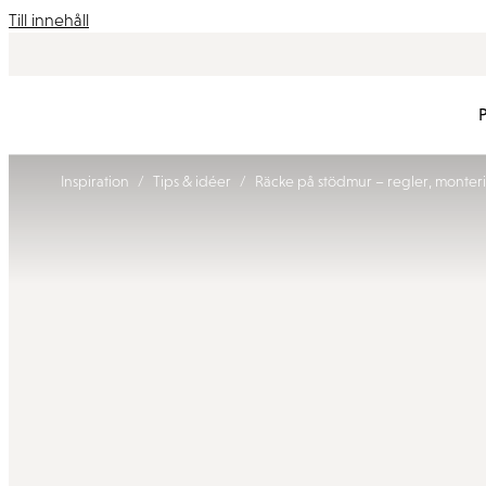
Till innehåll
/
/
Inspiration
Tips & idéer
Räcke på stödmur – regler, monteri