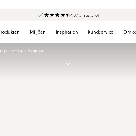
4,8 / 5 Trustpilot
Produkter
Miljöer
Inspiration
Kundservice
Om o
ng och smarta lösningar