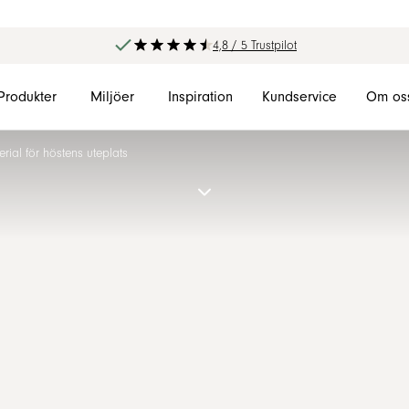
4,8 / 5 Trustpilot
Produkter
Miljöer
Inspiration
Kundservice
Om os
terial för höstens uteplats