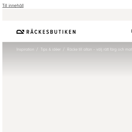
Till innehåll
/
/
Inspiration
Tips & idéer
Räcke till altan – välj rätt färg och ma