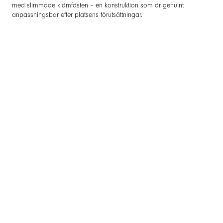
med slimmade klämfästen – en konstruktion som är genuint
anpassningsbar efter platsens förutsättningar.
På balkonger i bergsmiljö handlar samma fördelar om något annat
– temperaturväxlingar, snö, ibland is, och fasader som ofta är i sten
eller mörkt trä. Räckets aluminium och säkerhetsglas tål samtliga
utmaningar.
Aluminium som material för fjäll och
bergsmiljö
Det är inte självklart att aluminium klarar fjällklimat lika bra som
rostfritt stål – men det gör det. Pulverlackerad aluminium har tre
egenskaper som blir extra värdefulla i bergsmiljö:
Egenskap
Vad det betyder i bergsmiljö
Naturligt rostfri
Aluminium oxiderar men korroderar