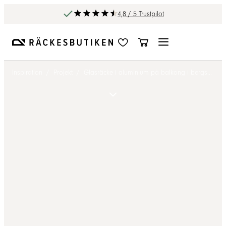
4,8 / 5 Trustpilot
Inspiration
/
Projekt
/
Glasräcke i aluminium på balkong i bergsmiljö