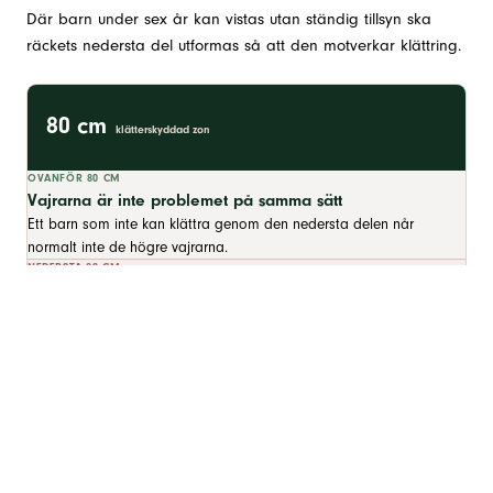
Där barn under sex år kan vistas utan ständig tillsyn ska
räckets nedersta del utformas så att den motverkar klättring.
80 cm
klätterskyddad zon
OVANFÖR 80 CM
Vajrarna är inte problemet på samma sätt
Ett barn som inte kan klättra genom den nedersta delen når
normalt inte de högre vajrarna.
NEDERSTA 80 CM
Här uppstår klätterrisken
Vågräta vajrar fungerar som steg på en stege och ger barnet
fotfäste hela vägen upp.
VIKTIGT ATT VETA
Regeln gäller inte alla räcken över marknivå
Det avgörande är om barn under sex år kan förväntas vistas där
utan ständig tillsyn – inte bara hur högt över marken räcket sitter.
Balkong i flerbostadshus