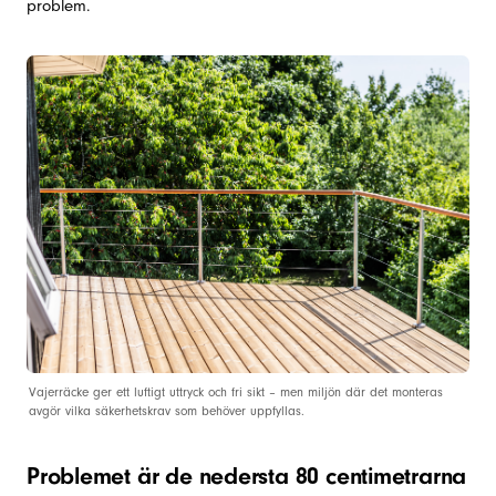
problem.
Vajerräcke ger ett luftigt uttryck och fri sikt – men miljön där det monteras
avgör vilka säkerhetskrav som behöver uppfyllas.
Problemet är de nedersta 80 centimetrarna