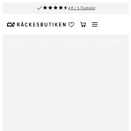
4,8 / 5 Trustpilot
Inspiration
/
Tips & idéer
/
Är vajerräcke säkert? Så säger reglerna