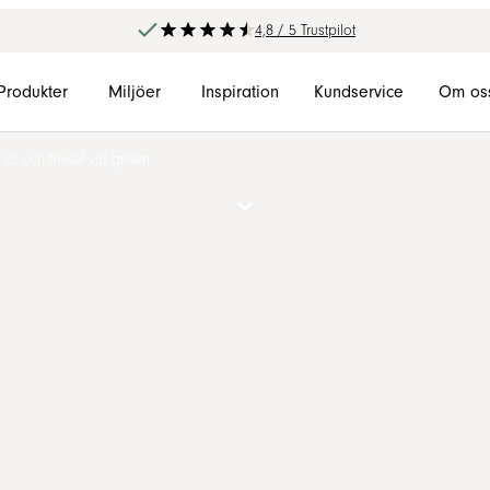
4,8 / 5 Trustpilot
Produkter
Miljöer
Inspiration
Kundservice
Om os
lä och trivsel vid grillen