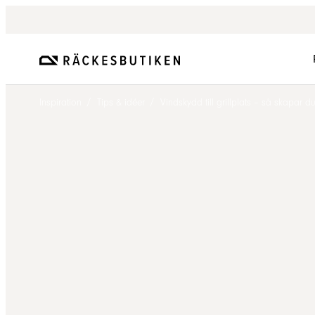
/
/
Inspiration
Tips & idéer
Vindskydd till grillplats – så skapar du 